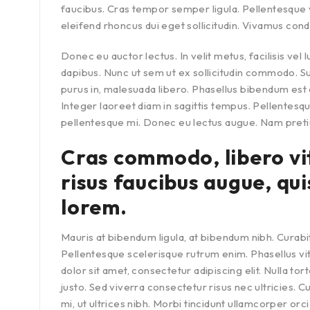
faucibus. Cras tempor semper ligula. Pellentesque ve
eleifend rhoncus dui eget sollicitudin. Vivamus con
Donec eu auctor lectus. In velit metus, facilisis vel l
dapibus. Nunc ut sem ut ex sollicitudin commodo. S
purus in, malesuada libero. Phasellus bibendum est ex
Integer laoreet diam in sagittis tempus. Pellentesq
pellentesque mi. Donec eu lectus augue. Nam pretium
Cras commodo, libero vi
risus faucibus augue, qui
lorem.
Mauris at bibendum ligula, at bibendum nibh. Curabitur
Pellentesque scelerisque rutrum enim. Phasellus v
dolor sit amet, consectetur adipiscing elit. Nulla 
justo. Sed viverra consectetur risus nec ultricies. 
mi, ut ultrices nibh. Morbi tincidunt ullamcorper orc