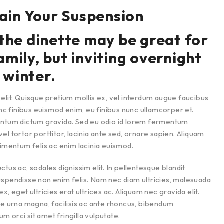
ain Your Suspension
 the dinette may be great for
amily, but inviting overnight
 winter.
elit. Quisque pretium mollis ex, vel interdum augue faucibus
unc finibus euismod enim, eu finibus nunc ullamcorper et.
mentum dictum gravida. Sed eu odio id lorem fermentum
l tortor porttitor, lacinia ante sed, ornare sapien. Aliquam
dimentum felis ac enim lacinia euismod.
uctus ac, sodales dignissim elit. In pellentesque blandit
uspendisse non enim felis. Nam nec diam ultricies, malesuada
, eget ultricies erat ultrices ac. Aliquam nec gravida elit.
ue urna magna, facilisis ac ante rhoncus, bibendum
 orci sit amet fringilla vulputate.