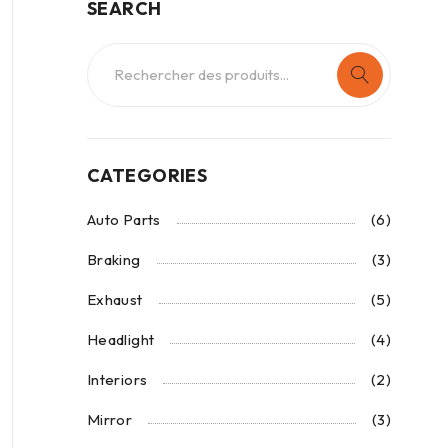
SEARCH
CATEGORIES
Auto Parts
(6)
Braking
(3)
Exhaust
(5)
Headlight
(4)
Interiors
(2)
Mirror
(3)