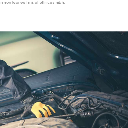
 non laoreet mi, ut ultrices nibh.