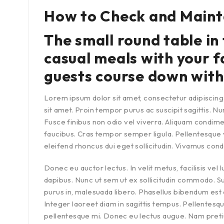
How to Check and Maint
The small round table in
casual meals with your f
guests course down with
Lorem ipsum dolor sit amet, consectetur adipiscing 
sit amet. Proin tempor purus ac suscipit sagittis. N
Fusce finibus non odio vel viverra. Aliquam condi
faucibus. Cras tempor semper ligula. Pellentesque ve
eleifend rhoncus dui eget sollicitudin. Vivamus con
Donec eu auctor lectus. In velit metus, facilisis vel l
dapibus. Nunc ut sem ut ex sollicitudin commodo. S
purus in, malesuada libero. Phasellus bibendum est ex
Integer laoreet diam in sagittis tempus. Pellentesq
pellentesque mi. Donec eu lectus augue. Nam pretium