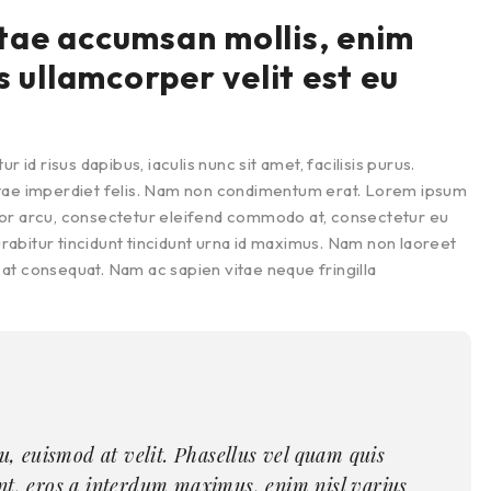
tae accumsan mollis, enim
s ullamcorper velit est eu
 id risus dapibus, iaculis nunc sit amet, facilisis purus.
itae imperdiet felis. Nam non condimentum erat. Lorem ipsum
tortor arcu, consectetur eleifend commodo at, consectetur eu
Curabitur tincidunt tincidunt urna id maximus. Nam non laoreet
i at consequat. Nam ac sapien vitae neque fringilla
eu, euismod at velit. Phasellus vel quam quis
unt, eros a interdum maximus, enim nisl varius