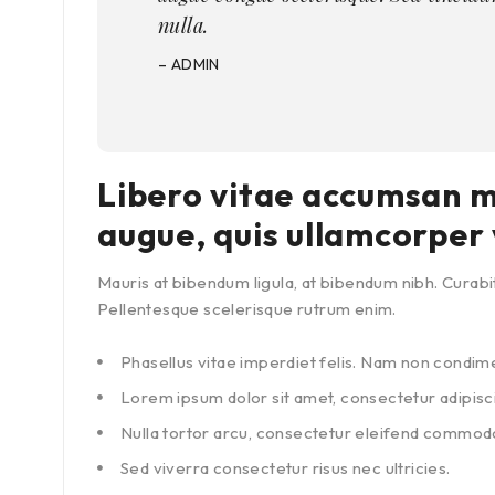
nulla.
– ADMIN
Libero vitae accumsan mo
augue, quis ullamcorper 
Mauris at bibendum ligula, at bibendum nibh. Curabitur
Pellentesque scelerisque rutrum enim.
Phasellus vitae imperdiet felis. Nam non condim
Lorem ipsum dolor sit amet, consectetur adipiscin
Nulla tortor arcu, consectetur eleifend commodo
Sed viverra consectetur risus nec ultricies.