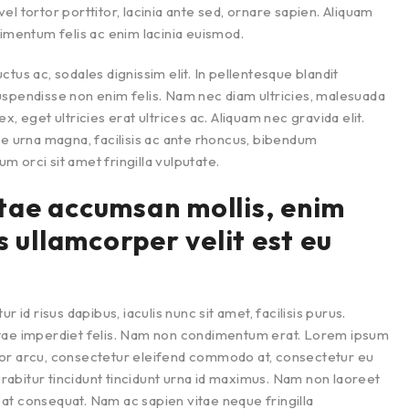
l tortor porttitor, lacinia ante sed, ornare sapien. Aliquam
dimentum felis ac enim lacinia euismod.
uctus ac, sodales dignissim elit. In pellentesque blandit
uspendisse non enim felis. Nam nec diam ultricies, malesuada
, eget ultricies erat ultrices ac. Aliquam nec gravida elit.
ue urna magna, facilisis ac ante rhoncus, bibendum
 orci sit amet fringilla vulputate.
tae accumsan mollis, enim
s ullamcorper velit est eu
 id risus dapibus, iaculis nunc sit amet, facilisis purus.
itae imperdiet felis. Nam non condimentum erat. Lorem ipsum
tortor arcu, consectetur eleifend commodo at, consectetur eu
Curabitur tincidunt tincidunt urna id maximus. Nam non laoreet
i at consequat. Nam ac sapien vitae neque fringilla