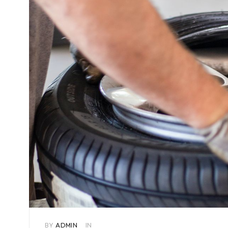
BY
ADMIN
IN