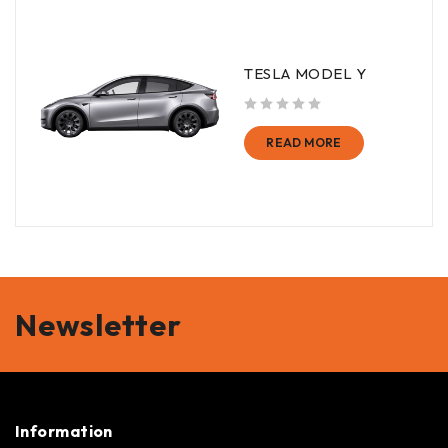
TESLA MODEL Y
out of 5
READ MORE
Newsletter
Information