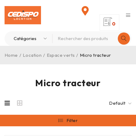
0
Home
/
Location
/
Espace verts
/
Micro tracteur
Micro tracteur
Default
Filter