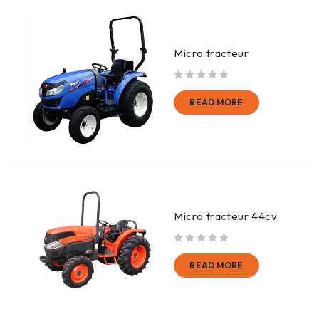
Micro tracteur
out of 5
READ MORE
Micro tracteur 44cv
out of 5
READ MORE