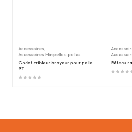
,
Accessoires
,
Accessoir
Accessoires Minipelles-pelles
Accessoi
r
Godet cribleur broyeur pour pelle
Râteau r
9T
out of 5
out of 5