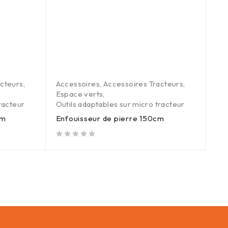
acteurs
,
Accessoires
,
Accessoires Tracteurs
,
Acc
Espace verts
,
Acc
racteur
Outils adaptables sur micro tracteur
God
cm
Enfouisseur de pierre 150cm
9T
out of 5
out of 5