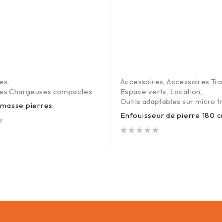
es
,
Accessoires
,
Accessoires Tr
res Chargeuses compactes
Espace verts
,
Location
,
Outils adaptables sur micro t
amasse pierres
Enfouisseur de pierre 180 
out of 5