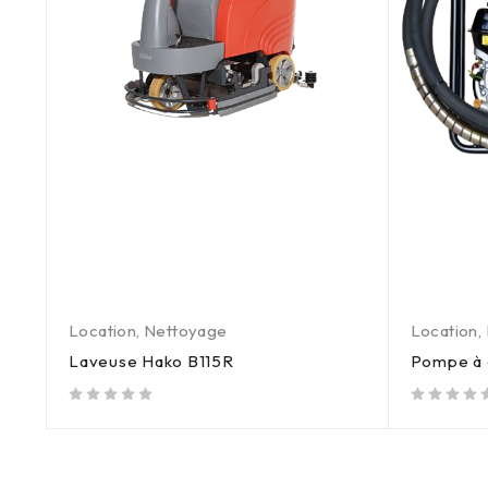
Location
,
Nettoyage
Location
,
Laveuse Hako B115R
Pompe à 
out of 5
out of 5