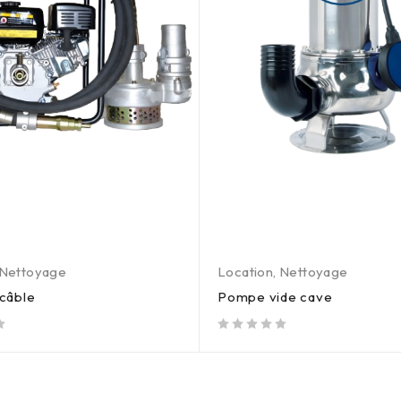
Nettoyage
Location
,
Nettoyage
câble
Pompe vide cave
out of 5