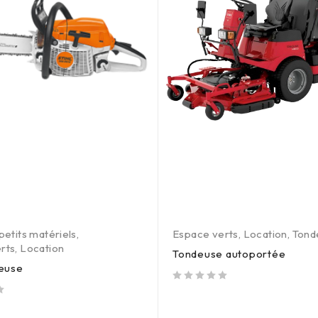
petits matériels
,
Espace verts
,
Location
,
Tond
rts
,
Location
Tondeuse autoportée
euse
out of 5