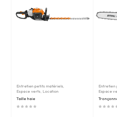
Entretien petits matériels
,
Entretien 
Espace verts
,
Location
Espace ve
Taille haie
Tronçonn
out of 5
out of 5