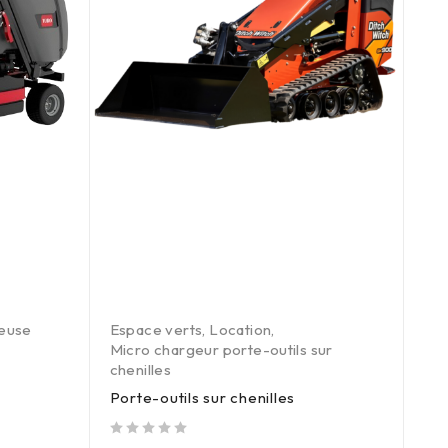
euse
Espace verts
,
Location
,
Ent
Micro chargeur porte-outils sur
Esp
chenilles
Tai
Porte-outils sur chenilles
out of 5
out of 5