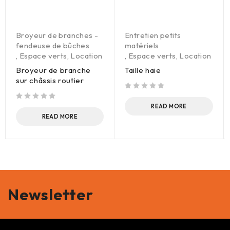
Broyeur de branches -
Entretien petits
fendeuse de bûches
matériels
,
Espace verts
,
Location
,
Espace verts
,
Location
Broyeur de branche
Taille haie
sur châssis routier
out of 5
out of 5
READ MORE
READ MORE
Newsletter